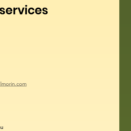
services
lmorin.com
au