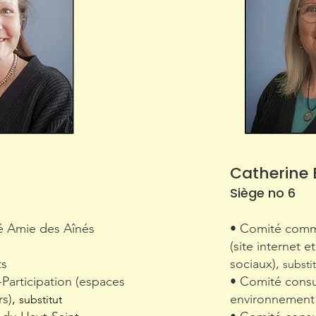
Catherine 
Siège no 6
é Amie des Aînés
• Comité comm
(site internet e
ts
sociaux),
substi
Participation (espaces
• Comité consul
rs)
,
environnement
substitut