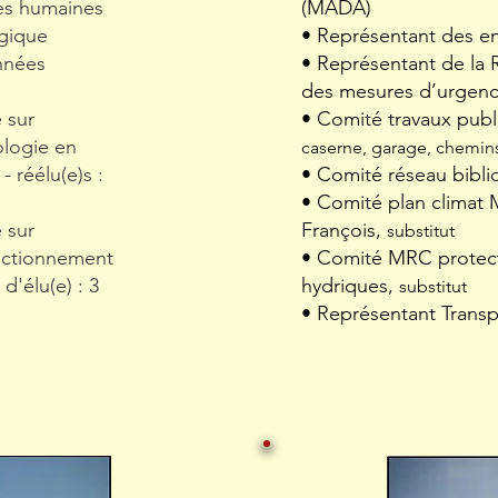
es humaines
(MADA)
gique
• Représentant des e
nnées
• Représentant de la R
des mesures d’urgence 
 sur
• Comité travaux publ
ologie en
caserne, garage, chemins,
- réélu(e)s :
• Comité réseau bibl
• Comité plan climat
 sur
François,
substitut
nctionnement
• Comité MRC protecti
 d'élu(e) : 3
hydriques,
substitut
• Représentant Transp