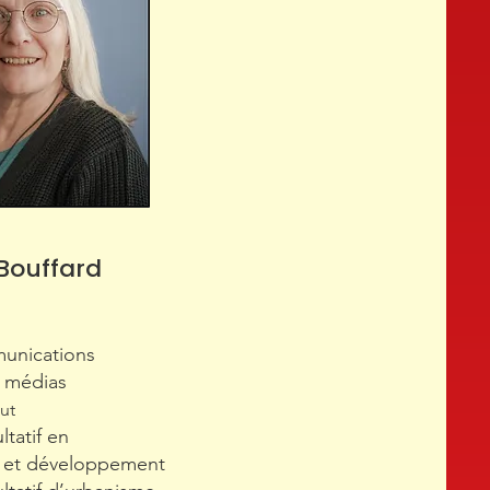
Bouffard
unications
t médias
tut
tatif en
 et développement