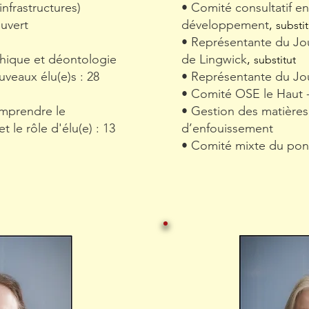
nfrastructures)
• Comité consultatif e
uvert
développement
,
substit
• Représentante du Jou
Éthique et déontologie
de Lingwick
,
substitut
uveaux élu(e)s : 28
• Représentante du Jou
• Comité OSE le Haut -
omprendre le
• Gestion des matières 
 le rôle d'élu(e) : 13
d’enfouissement
• Comité mixte du pon