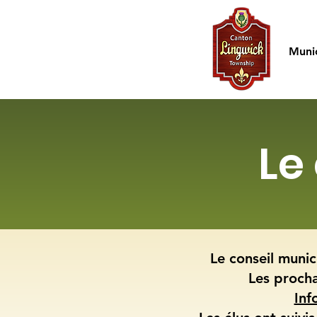
Accueil
Munic
Le
Le conseil munic
Les procha
Inf