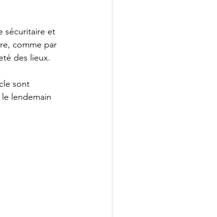
 sécuritaire et 
sure, comme par 
eté des lieux.
cle sont 
t le lendemain 