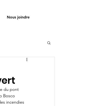
Nous joindre
vert
te du pont 
mp Bosco 
des incendies 