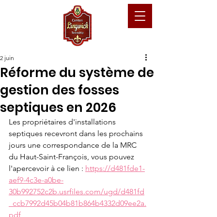
2 juin
Réforme du système de
gestion des fosses
septiques en 2026
Les propriétaires d'installations 
septiques recevront dans les prochains 
jours une correspondance de la MRC 
du Haut-Saint-François, vous pouvez 
l'apercevoir à ce lien : 
https://d481fde1-
aef9-4c3e-a0be-
30b992752c2b.usrfiles.com/ugd/d481fd
_ccb7992d45b04b81b864b4332d09ee2a.
pdf