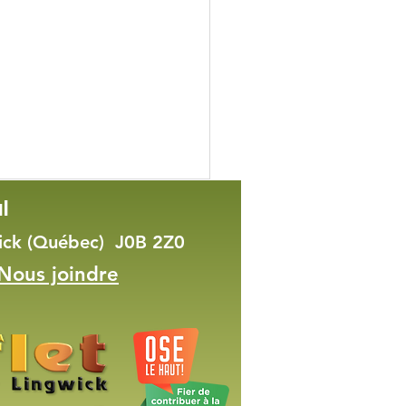
l
wick (Québec) J0B 2Z0
Nous joindre
ts à donner : 3
tons de 4 mois