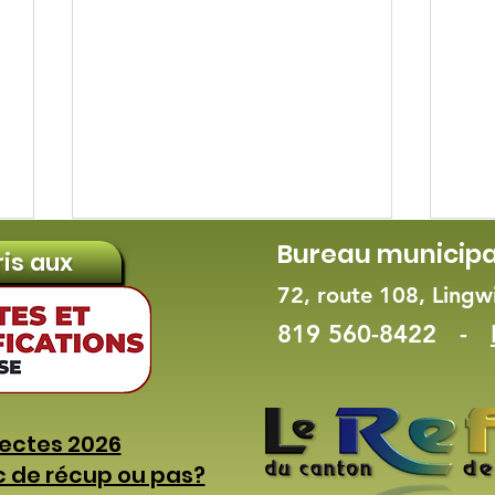
Bureau municipa
ris aux
72, route 108, Ling
819 560-8422 -
Messe célébrée au
Cha
lectes 2026
cimetière Sainte-
cha
c de récup ou pas?