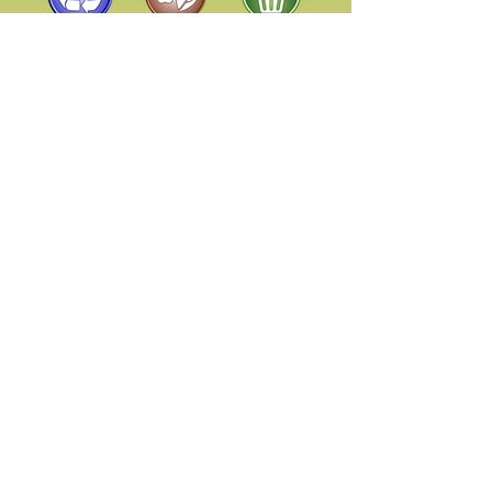
Bureau municipal
72, route 108, Lingwick (Québec)
J0B 2Z0
819 560-8422
-
Nous joindre
Demande de permis d'urbanisme