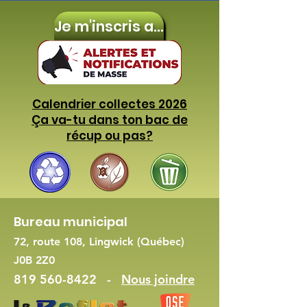
Je m'inscris aux
Calendrier collectes 2026
Ça va-tu dans ton bac de
récup ou pas?
Bureau municipal
72, route 108, Lingwick (Québec)
J0B 2Z0
819 560-8422
-
Nous joindre