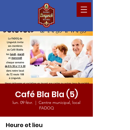
Café Bla Bla (5)
lun. 09 févr.
  |  
Centre municipal, local
FADOQ
Heure et lieu