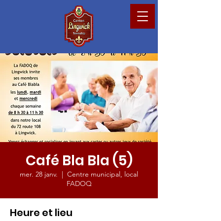
Café Bla Bla (5)
mer. 28 janv.
  |  
Centre municipal, local
FADOQ
Heure et lieu