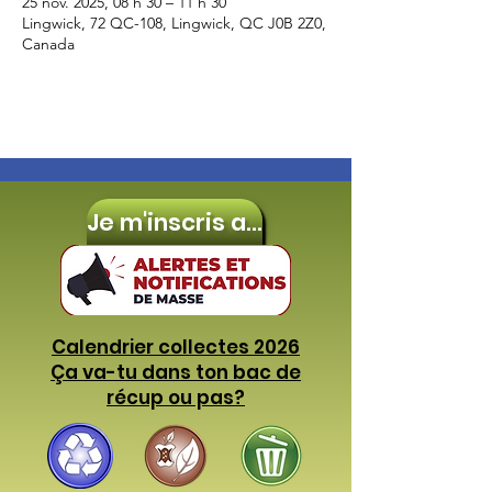
25 nov. 2025, 08 h 30 – 11 h 30
Lingwick, 72 QC-108, Lingwick, QC J0B 2Z0,
Canada
Je m'inscris aux
Calendrier collectes 2026
Ça va-tu dans ton bac de
récup ou pas?