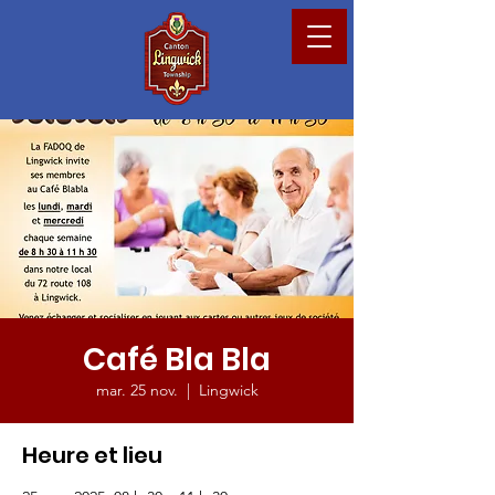
Café Bla Bla
mar. 25 nov.
  |  
Lingwick
Heure et lieu