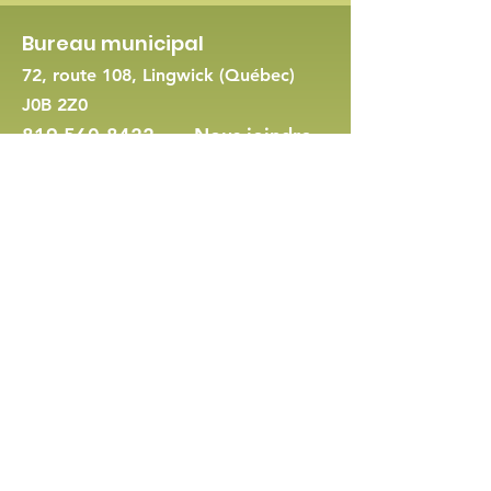
Bureau municipal
72, route 108, Lingwick (Québec)
J0B 2Z0
819 560-8422
-
Nous joindre
Demande de permis d'urbanisme
Politique en matière de cookies et de