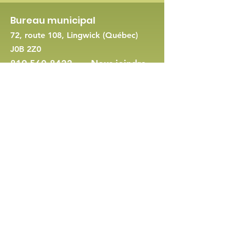
Bureau municipal
72, route 108, Lingwick (Québec)
J0B 2Z0
819 560-8422
-
Nous joindre
Demande de permis d'urbanisme
Politique en matière de cookies et de