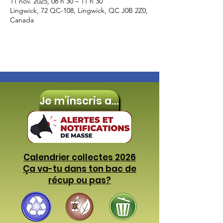
11 nov. 2025, 08 h 30 – 11 h 30
Lingwick, 72 QC-108, Lingwick, QC J0B 2Z0,
Canada
Je m'inscris aux
Calendrier collectes 2026
Ça va-tu dans ton bac de
récup ou pas?