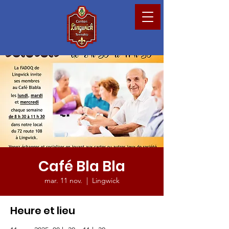
Café Bla Bla
mar. 11 nov.
  |  
Lingwick
Heure et lieu