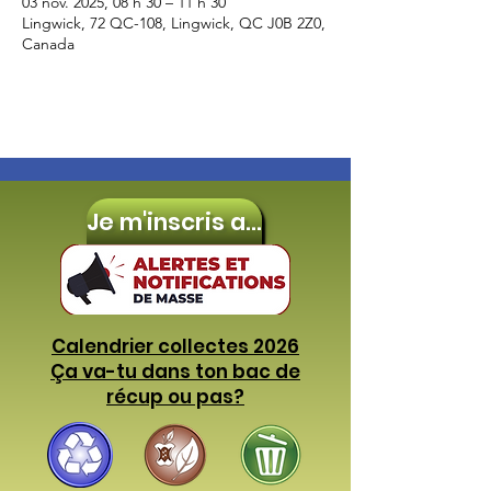
03 nov. 2025, 08 h 30 – 11 h 30
Lingwick, 72 QC-108, Lingwick, QC J0B 2Z0,
Canada
Je m'inscris aux
Calendrier collectes 2026
Ça va-tu dans ton bac de
récup ou pas?