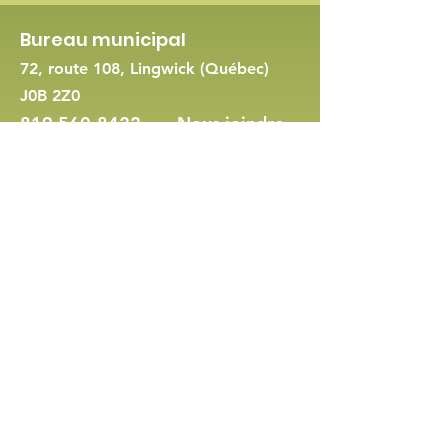
Bureau municipal
72, route 108, Lingwick (Québec)
J0B 2Z0
819 560-8422
-
Nous joindre
Demande de permis d'urbanisme
Politique en matière de cookies et de