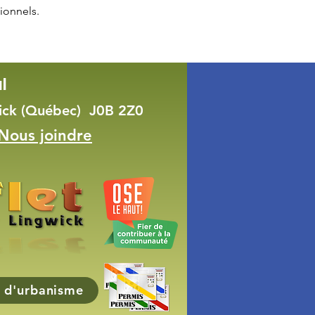
ionnels.
l
wick (Québec) J0B 2Z0
Nous joindre
 d'urbanisme