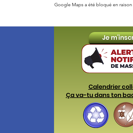
Google Maps a été bloqué en raison 
Je m'insc
Calendrier col
Ça va-tu dans ton ba