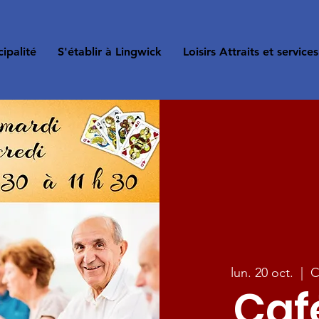
ipalité
S'établir à Lingwick
Loisirs Attraits et services
lun. 20 oct.
  |  
C
Café