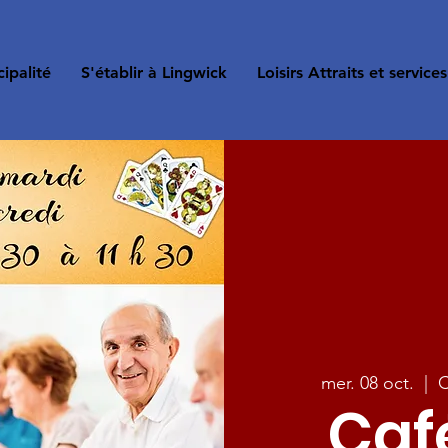
ipalité
S'établir à Lingwick
Loisirs Attraits et services
mer. 08 oct.
  |  
C
Café