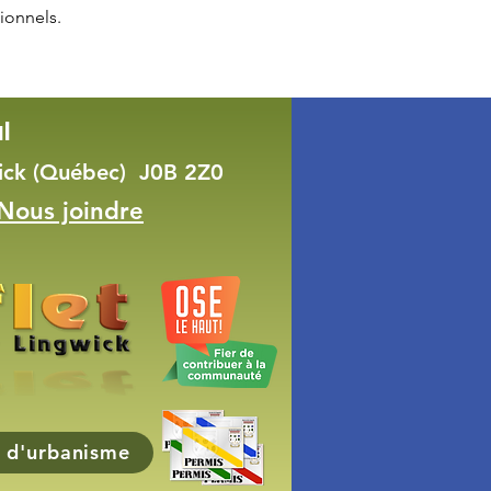
ionnels.
l
wick (Québec) J0B 2Z0
Nous joindre
 d'urbanisme