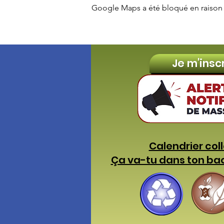
Google Maps a été bloqué en raison 
Je m'insc
Calendrier col
Ça va-tu dans ton ba