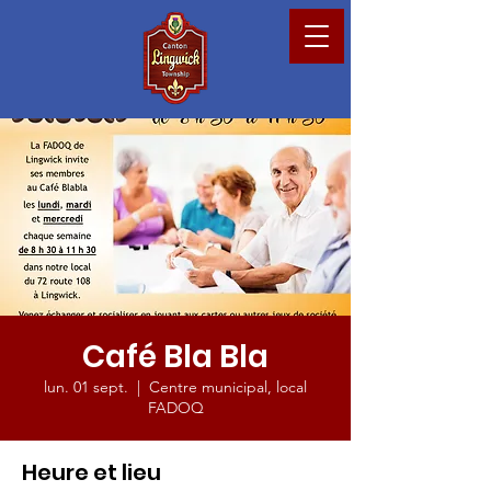
Café Bla Bla
lun. 01 sept.
  |  
Centre municipal, local
FADOQ
Heure et lieu