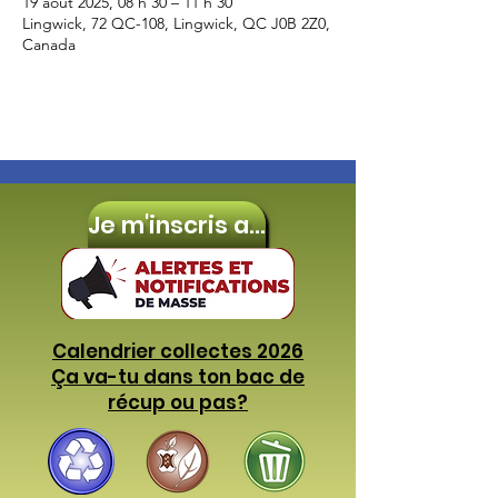
19 août 2025, 08 h 30 – 11 h 30
Lingwick, 72 QC-108, Lingwick, QC J0B 2Z0,
Canada
Je m'inscris aux
Calendrier collectes 2026
Ça va-tu dans ton bac de
récup ou pas?