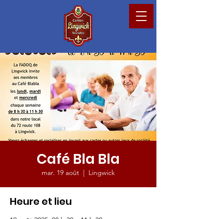
Café Bla Bla
mar. 19 août
  |  
Lingwick
Heure et lieu