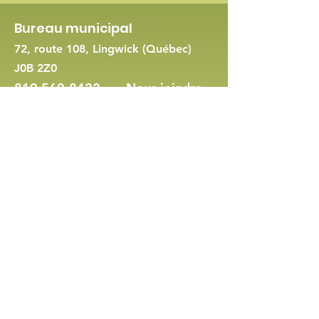
Bureau municipal
72, route 108, Lingwick (Québec)
J0B 2Z0
819 560-8422
-
Nous joindre
Demande de permis d'urbanisme
Politique en matière de cookies et de