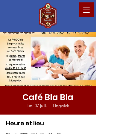
Café Bla Bla
lun. 07 juill.
  |  
Lingwick
Heure et lieu