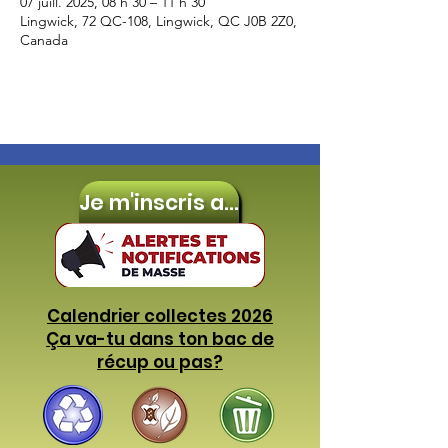
07 juill. 2025, 08 h 30 – 11 h 30
Lingwick, 72 QC-108, Lingwick, QC J0B 2Z0,
Canada
Je m'inscris aux
Calendrier collectes 2026
Ça va-tu dans ton bac de
récup ou pas?