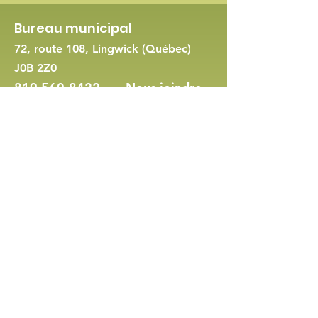
Bureau municipal
72, route 108, Lingwick (Québec)
J0B 2Z0
819 560-8422
-
Nous joindre
Demande de permis d'urbanisme
Politique en matière de cookies et de