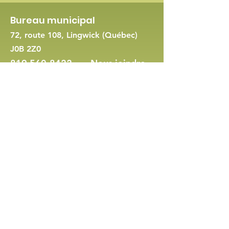
Bureau municipal
72, route 108, Lingwick (Québec)
J0B 2Z0
819 560-8422
-
Nous joindre
Demande de permis d'urbanisme
Politique en matière de cookies et de