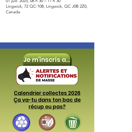
01 juill. 2025, 08 h 30 – 11 h 30
Lingwick, 72 QC-108, Lingwick, QC J0B 2Z0,
Canada
Je m'inscris aux
Calendrier collectes 2026
Ça va-tu dans ton bac de
récup ou pas?