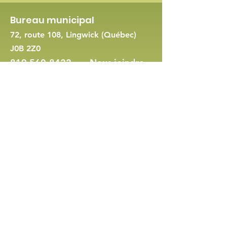
Bureau municipal
72, route 108, Lingwick (Québec)
J0B 2Z0
819 560-8422
-
Nous joindre
Demande de permis d'urbanisme
Politique en matière de cookies et de