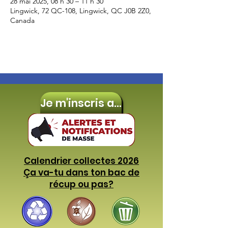
28 mai 2025, 08 h 30 – 11 h 30
Lingwick, 72 QC-108, Lingwick, QC J0B 2Z0,
Canada
Je m'inscris aux
Calendrier collectes 2026
Ça va-tu dans ton bac de
récup ou pas?