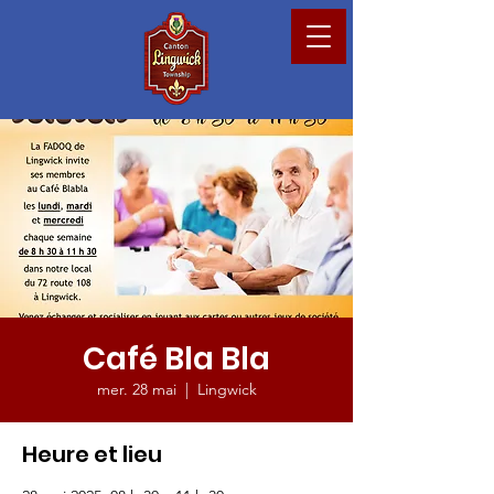
Café Bla Bla
mer. 28 mai
  |  
Lingwick
Heure et lieu