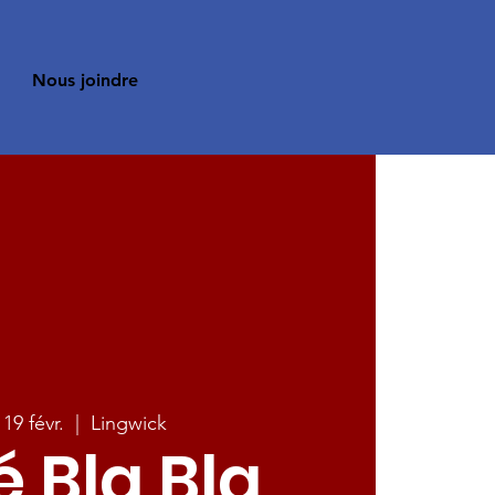
Nous joindre
 19 févr.
  |  
Lingwick
 Bla Bla