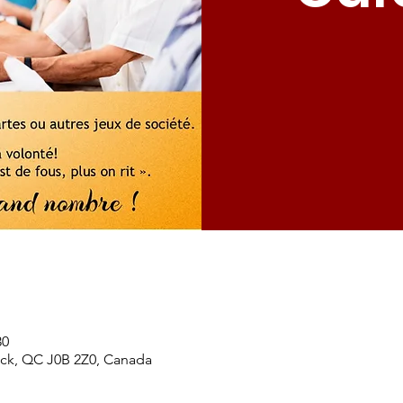
30
ick, QC J0B 2Z0, Canada