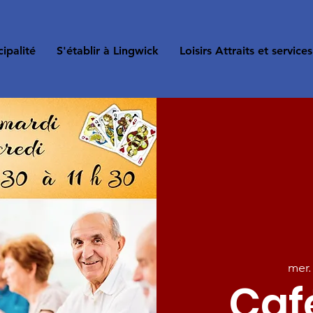
ipalité
S'établir à Lingwick
Loisirs Attraits et services
mer.
Café