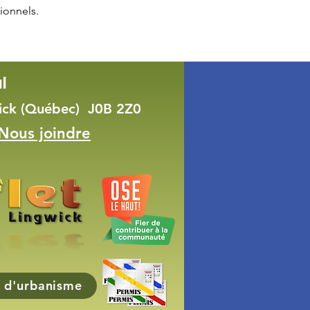
ionnels.
l
wick (Québec) J0B 2Z0
Nous joindre
 d'urbanisme