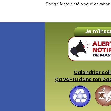
Google Maps a été bloqué en raison 
Je m'insc
Calendrier col
Ça va-tu dans ton ba