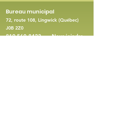
Bureau municipal
72, route 108, Lingwick (Québec)
J0B 2Z0
819 560-8422
-
Nous joindre
Demande de permis d'urbanisme
Politique en matière de cookies et de