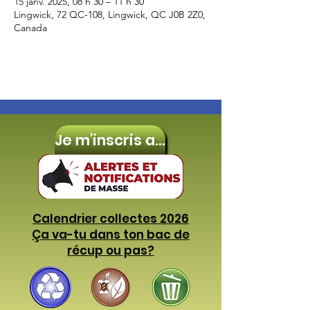
15 janv. 2025, 08 h 30 – 11 h 30
Lingwick, 72 QC-108, Lingwick, QC J0B 2Z0,
Canada
Je m'inscris aux
Calendrier collectes 2026
Ça va-tu dans ton bac de
récup ou pas?