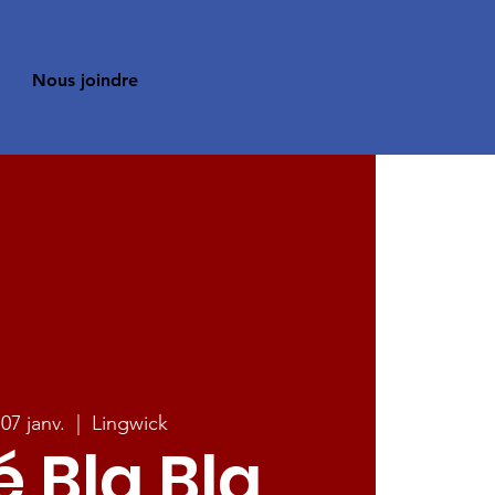
Nous joindre
 07 janv.
  |  
Lingwick
 Bla Bla