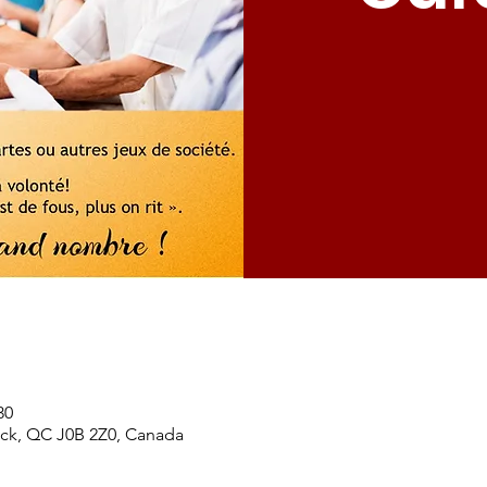
30
ick, QC J0B 2Z0, Canada