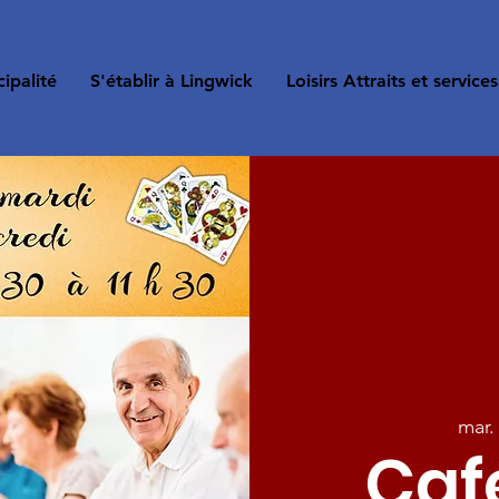
ipalité
S'établir à Lingwick
Loisirs Attraits et services
mar.
Café