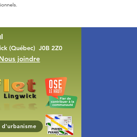
ionnels.
l
wick (Québec) J0B 2Z0
Nous joindre
 d'urbanisme