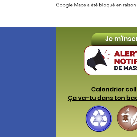
Google Maps a été bloqué en raison 
Je m'insc
Calendrier col
Ça va-tu dans ton ba