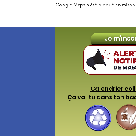
Google Maps a été bloqué en raison 
Je m'insc
Calendrier col
Ça va-tu dans ton ba