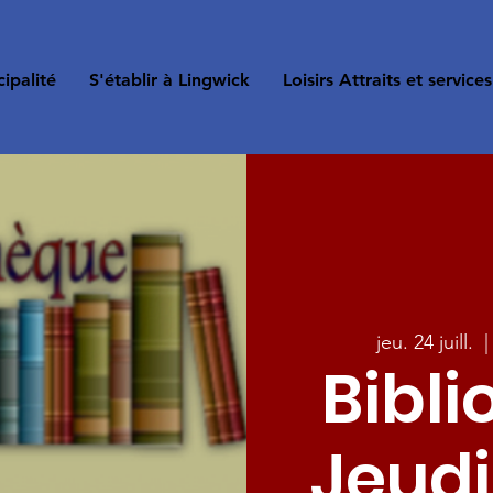
ipalité
S'établir à Lingwick
Loisirs Attraits et services
jeu. 24 juill.
  |
Bibli
Jeudi