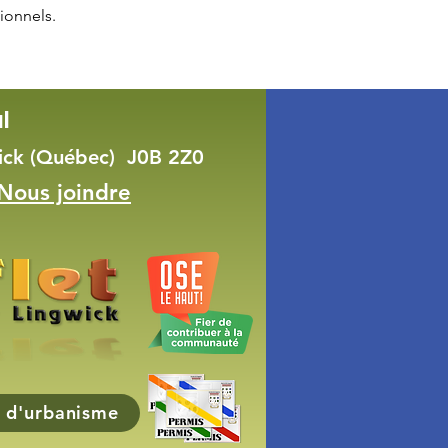
ionnels.
l
wick (Québec) J0B 2Z0
Nous joindre
 d'urbanisme