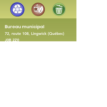
Bureau municipal
72, route 108, Lingwick (Québec)
J0B 2Z0
819 560-8422
-
Nous joindre
Demande de permis d'urbanisme