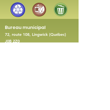
Bureau municipal
72, route 108, Lingwick (Québec)
J0B 2Z0
819 560-8422
-
Nous joindre
Demande de permis d'urbanisme