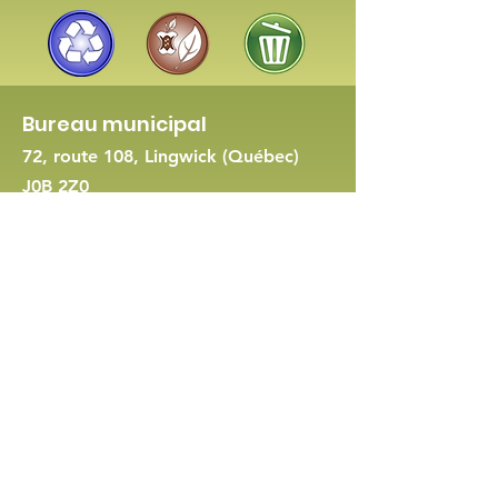
Bureau municipal
72, route 108, Lingwick (Québec)
J0B 2Z0
819 560-8422
-
Nous joindre
Demande de permis d'urbanisme