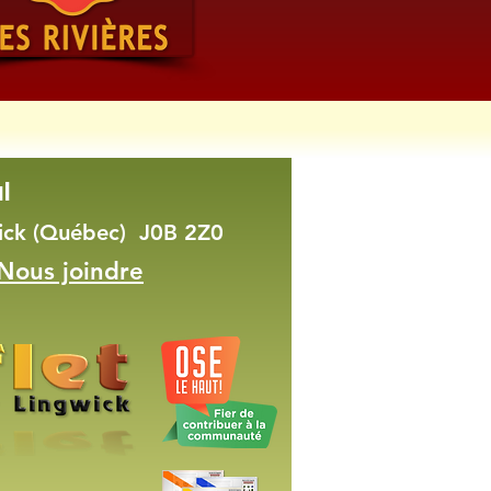
l
wick (Québec) J0B 2Z0
Nous joindre