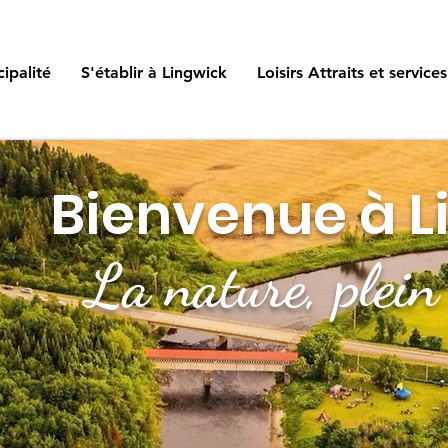
ipalité
S'établir à Lingwick
Loisirs Attraits et services
Bienvenue à
L
La nature, plein 