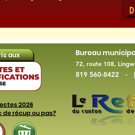
Bureau municipa
ris aux
72, route 108, Ling
819 560-8422 -
lectes 2026
c de récup ou pas?