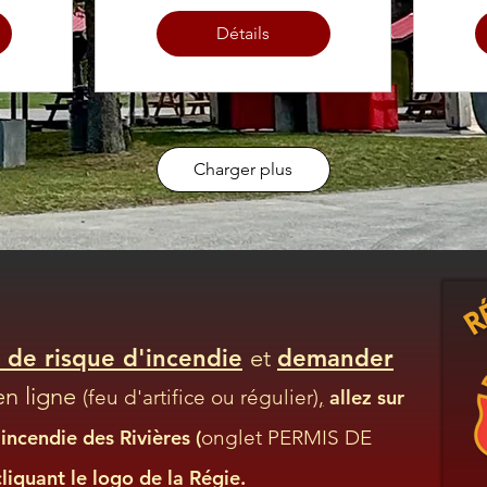
d'animation en
Détails
compagnie de
Isabelle
Mandalian
Charger plus
 de risque d'incendie
et
demander
en ligne
(feu d'artifice ou régulier)
,
allez sur
incendie des Rivières (
onglet PERMIS DE
cliquant le logo de la Régie.