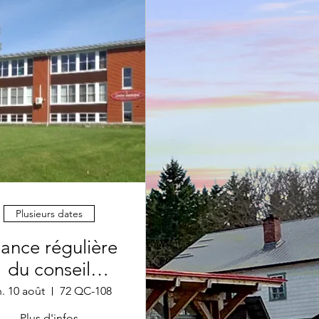
Plusieurs dates
ance régulière
du conseil
municipal
n. 10 août
72 QC-108
Plus d'infos