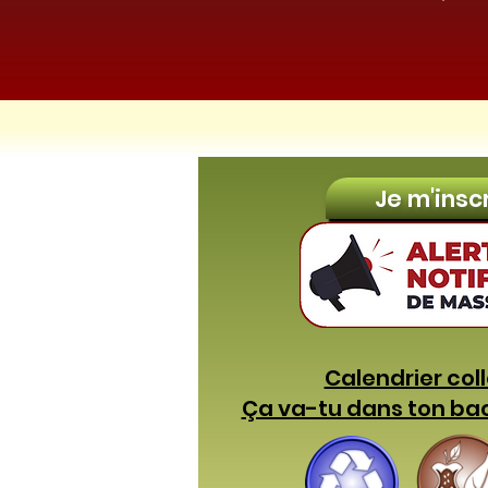
Je m'insc
Calendrier col
Ça va-tu dans ton ba