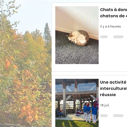
Chats à donn
chatons de 
il y a 6 heures
Une activité
interculture
réussie
18 juil.