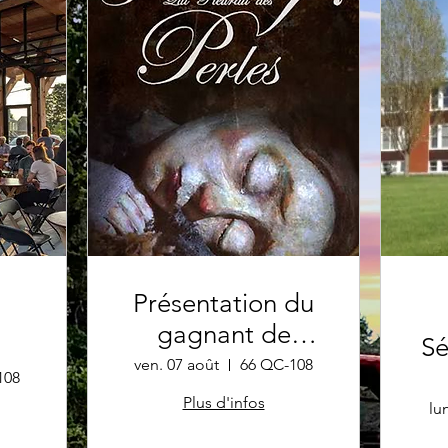
Présentation du
gagnant de
Sé
l'Oscar du
ven. 07 août
66 QC-108
108
meilleur court
Plus d'infos
lu
métrage