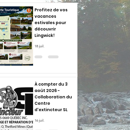
Profitez de vos
vacances
estivales pour
découvrir
Lingwick!
18 juil.
À compter du 3
août 2026 -
Collaboration du
Centre
d'extincteur SL
16 juil.