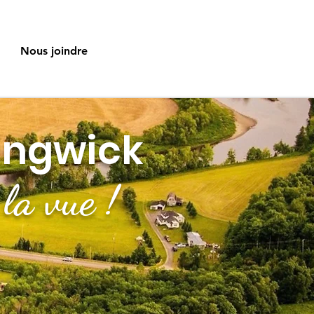
Nous joindre
ingwick
la vue !