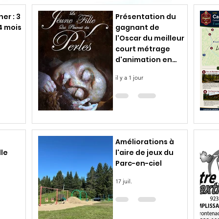
er : 3
Présentation du
4 mois
gagnant de
l'Oscar du meilleur
court métrage
d'animation en
compagnie de
il y a 1 jour
Isabelle
Mandalian,
coscénariste
Améliorations à
lle
l'aire de jeux du
Parc-en-ciel
17 juil.