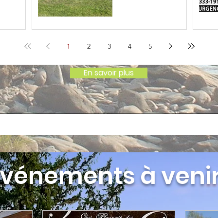
1
2
3
4
5
En savoir plus
Événements à veni