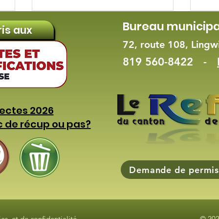
Bureau municipa
ris aux
72, route 108, Ling
819 560-8422 -
Présentation du gagnant
Pro
lectes 2026
de l'Oscar du meilleur
est
c de récup ou pas?
court métrage
Lin
d'animation en
compagnie de Isabelle
Demande de permis
Mandalian, coscénariste
es et de confidentialité
© 202