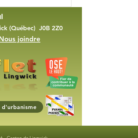
l
wick (Québec) J0B 2Z0
Nous joindre
fitez de vos vacances
ivales pour découvrir
gwick!
 d'urbanisme
6 - Canton de Lingwick