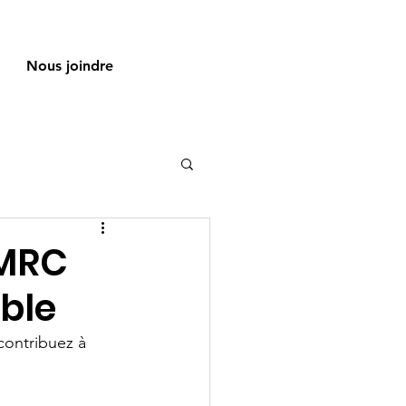
Nous joindre
 MRC
able
contribuez à 