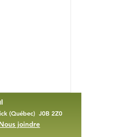
l
wick (Québec) J0B 2Z0
Nous joindre