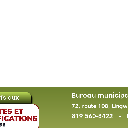
Bureau municipa
ris aux
72, route 108, Ling
819 560-8422 -