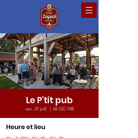
Le P'tit pub
ven. 31 juill.
  |  
66 QC-108
Heure et lieu